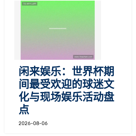
闲来娱乐：世界杯期
间最受欢迎的球迷文
化与现场娱乐活动盘
点
2026-08-06