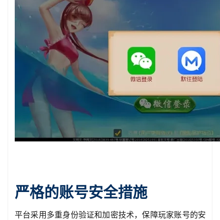
严格的账号安全措施
平台采用多重身份验证和加密技术，保障玩家账号的安