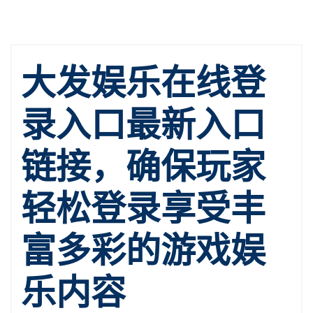
大发娱乐在线登
录入口最新入口
链接，确保玩家
轻松登录享受丰
富多彩的游戏娱
乐内容