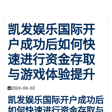
凯发娱乐国际开
户成功后如何快
速进行资金存取
与游戏体验提升
2026-06-02
凯发娱乐国际开户成功后
如何快速进行资金存取与