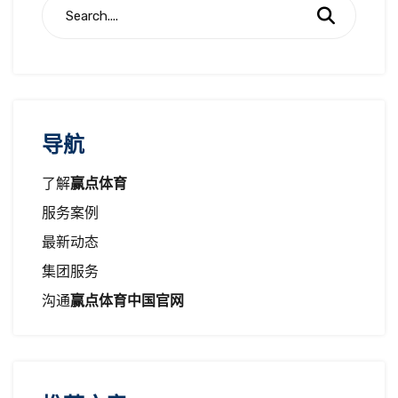
导航
了解
赢点体育
服务案例
最新动态
集团服务
沟通
赢点体育中国官网