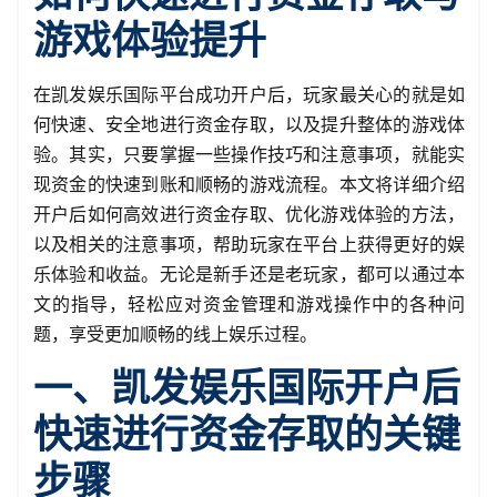
游戏体验提升
在凯发娱乐国际平台成功开户后，玩家最关心的就是如
何快速、安全地进行资金存取，以及提升整体的游戏体
验。其实，只要掌握一些操作技巧和注意事项，就能实
现资金的快速到账和顺畅的游戏流程。本文将详细介绍
开户后如何高效进行资金存取、优化游戏体验的方法，
以及相关的注意事项，帮助玩家在平台上获得更好的娱
乐体验和收益。无论是新手还是老玩家，都可以通过本
文的指导，轻松应对资金管理和游戏操作中的各种问
题，享受更加顺畅的线上娱乐过程。
一、凯发娱乐国际开户后
快速进行资金存取的关键
步骤