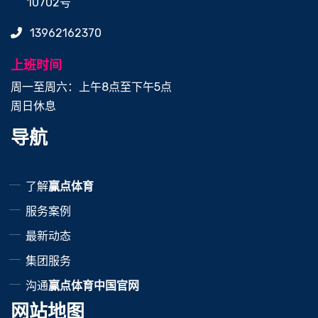
10702号
13962162370
上班时间
周一至周六：上午8点至下午5点
周日休息
导航
了解
赢点体育
服务案例
最新动态
集团服务
沟通
赢点体育中国官网
网站地图