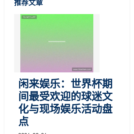
推荐文章
闲来娱乐：世界杯期
间最受欢迎的球迷文
化与现场娱乐活动盘
点