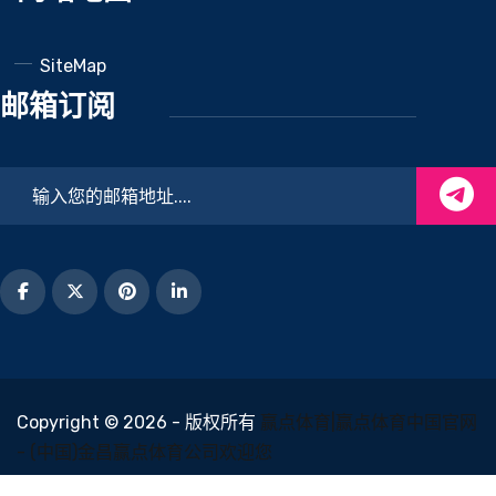
SiteMap
邮箱订阅
Copyright © 2026 - 版权所有
赢点体育|赢点体育中国官网
- (中国)金昌赢点体育公司欢迎您