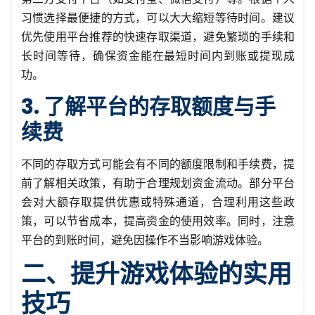
习惯选择最便捷的方式，可以大大缩短等待时间。建议
优先使用平台推荐的快速存取渠道，避免繁琐的手续和
长时间等待，确保资金能在最短时间内到账或提现成
功。
3. 了解平台的存取额度与手
续费
不同的存取方式可能会有不同的额度限制和手续费，提
前了解相关政策，有助于合理规划资金流动。部分平台
会对大额存取提供优惠或特殊通道，合理利用这些政
策，可以节省成本，提高资金的使用效率。同时，注意
平台的到账时间，避免因操作不当影响游戏体验。
二、提升游戏体验的实用
技巧