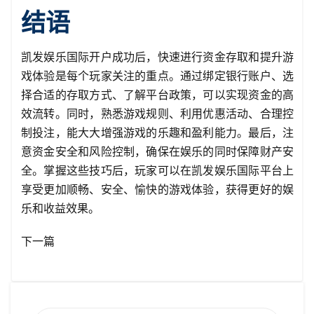
结语
凯发娱乐国际开户成功后，快速进行资金存取和提升游
戏体验是每个玩家关注的重点。通过绑定银行账户、选
择合适的存取方式、了解平台政策，可以实现资金的高
效流转。同时，熟悉游戏规则、利用优惠活动、合理控
制投注，能大大增强游戏的乐趣和盈利能力。最后，注
意资金安全和风险控制，确保在娱乐的同时保障财产安
全。掌握这些技巧后，玩家可以在凯发娱乐国际平台上
享受更加顺畅、安全、愉快的游戏体验，获得更好的娱
乐和收益效果。
下一篇