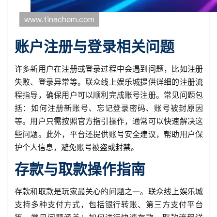
账户注册与登录相关问题
许多新用户在注册或登录过程中会遇到问题，比如注册
失败、登录异常等。联众线上娱乐城提供详细的注册流
程指导，确保用户可以顺利完成账号注册。常见问题包
括：如何注册新账号、忘记登录密码、账号被封原因
等。用户只需按照官方指引操作，通常可以快速解决这
些问题。此外，平台还提供账号安全建议，帮助用户保
护个人信息，避免账号被盗或封禁。
存款与取款操作指南
存款和取款是玩家最关心的问题之一。联众线上娱乐城
支持多种支付方式，包括银行转账、第三方支付平台