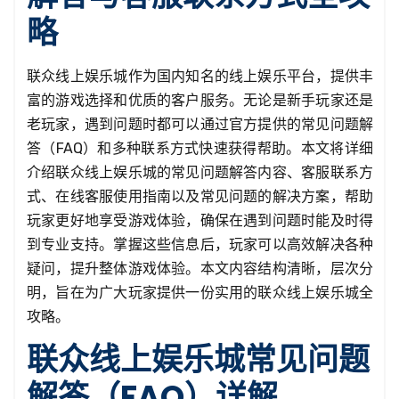
略
联众线上娱乐城作为国内知名的线上娱乐平台，提供丰
富的游戏选择和优质的客户服务。无论是新手玩家还是
老玩家，遇到问题时都可以通过官方提供的常见问题解
答（FAQ）和多种联系方式快速获得帮助。本文将详细
介绍联众线上娱乐城的常见问题解答内容、客服联系方
式、在线客服使用指南以及常见问题的解决方案，帮助
玩家更好地享受游戏体验，确保在遇到问题时能及时得
到专业支持。掌握这些信息后，玩家可以高效解决各种
疑问，提升整体游戏体验。本文内容结构清晰，层次分
明，旨在为广大玩家提供一份实用的联众线上娱乐城全
攻略。
联众线上娱乐城常见问题
解答（FAQ）详解