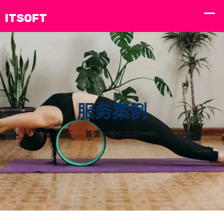
服务案例
首页
服务案例