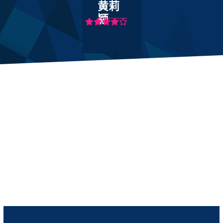
黄莉
玩起来真的
颖
很容易上
头。我现在
基本每天都
会上线打
卡，顺便把
折扣福利都
薅一遍。✨
🎮💡
菱千
萍