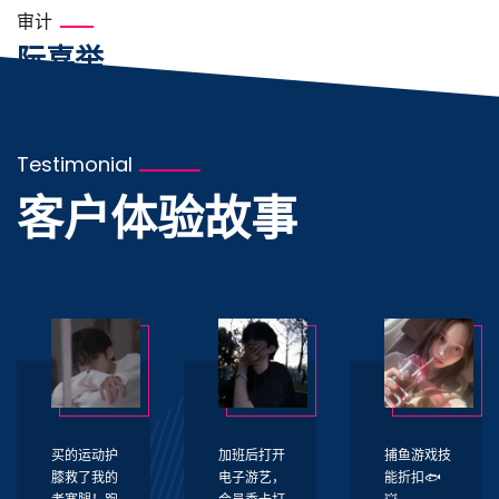
审计
阮喜举
Testimonial
客户体验故事
加班后打开
捕鱼游戏技
看比赛间
电子游艺，
能折扣🐟
隙，我在等