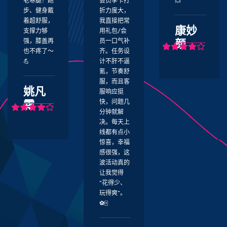
会员季卡打
💥
外卖的时候
折力度大，
点开了世界
我直接把常
杯竞猜活
康妙
用礼包/会
动，抽奖转
颜
员一口气补
盘加码让我
齐。任务设
欧了一把。
计不肝不逼
最直观的感
氪，节奏舒
受是福利到
服，而且客
账很快，体
服响应挺
验特别顺，
快，问题几
而且省下来
分钟就解
的钱可以多
决。每天上
玩好几天；
线都有点小
使用体验上
惊喜，幸福
手机端和
感很强，这
PC端切换
波活动真的
很丝滑，同
让我觉得
时玩法选择
“花得少、
多，想玩啥
玩得爽”。
都能找到。
⚽🀄
再加上捕鱼
爆金那一刻
快乐翻倍，