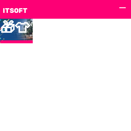
🎁
👕
周
边
好
物
，
粉
🔥⚽️
📱🏀
问
zhi bo
️ ji
我
激情
直播
题
shi ke
qing
们
赛
时
反
sui shi
sai
zhou bian hao wu fen si zhuan shu
的
事，
刻，
馈
zhang
shi ji
解决方案与服务
即刻
随时
kong
ke
创
燃
掌
ran
新
爆！
控！
bao